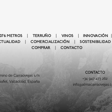
1076 METROS
|
TERRUÑO
|
VINOS
|
INNOVACIÓN
|
CTUALIDAD
|
COMERCIALIZACIÓN
|
SOSTENIBILIDAD
COMPRAR
|
CONTACTO
CONTACTO
ino de Carraovejas s/n
+34 947 473 262
afiel, Valladolid, España
info@almacarraovejas.